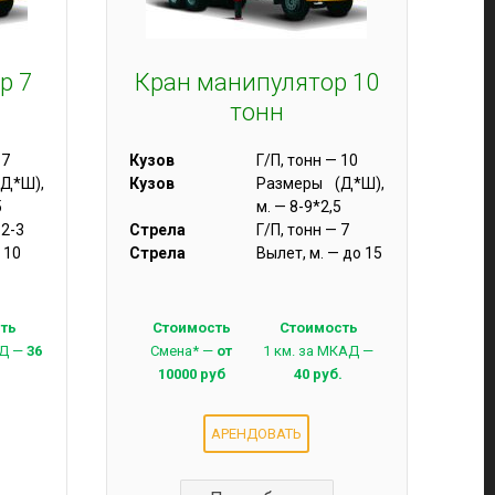
р 7
Кран манипулятор 10
тонн
 7
Кузов
Г/П, тонн — 10
Д*Ш),
Кузов
Размеры (Д*Ш),
5
м. — 8-9*2,5
 2-3
Стрела
Г/П, тонн — 7
 10
Стрела
Вылет, м. — до 15
ть
Стоимость
Стоимость
АД —
36
Смена* —
от
1 км. за МКАД —
10000 руб
40 руб.
АРЕНДОВАТЬ