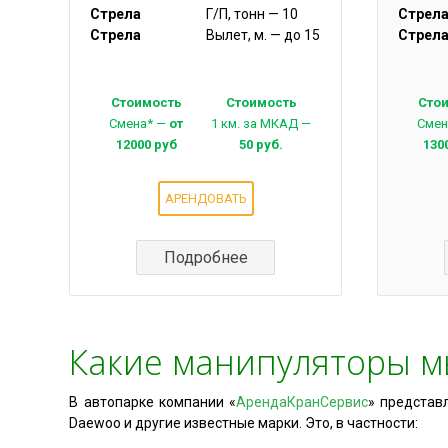
Стрела
Г/П, тонн — 10
Стрел
Стрела
Вылет, м. — до 15
Стрел
Стоимость
Стоимость
Сто
Смена* —
от
1 км. за МКАД —
Смен
12000 руб
50 руб.
130
АРЕНДОВАТЬ
Подробнее
Какие манипуляторы м
В автопарке компании «
АрендаКранСервис
» представ
Daewoo и другие известные марки. Это, в частности: