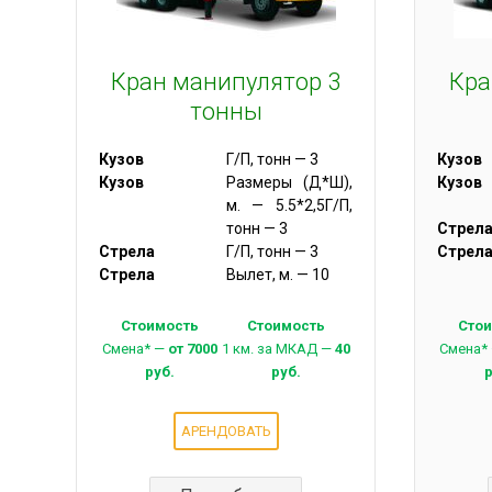
Кран манипулятор 3
Кра
тонны
Кузов
Г/П, тонн — 3
Кузов
Кузов
Размеры (Д*Ш),
Кузов
м. — 5.5*2,5Г/П,
тонн — 3
Стрел
Стрела
Г/П, тонн — 3
Стрел
Стрела
Вылет, м. — 10
Стоимость
Стоимость
Сто
Смена* —
от 7000
1 км. за МКАД —
40
Смена*
руб.
руб.
АРЕНДОВАТЬ