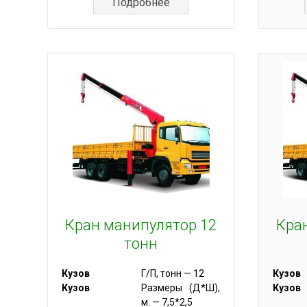
Подробнее
Кран манипулятор 12
Кра
тонн
Кузов
Г/П, тонн — 12
Кузов
Кузов
Размеры (Д*Ш),
Кузов
м. — 7,5*2,5