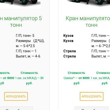
н манипулятор 5
Кран манипулято
тонн
тонн
Г/П, тонн- 5
Кузов
Г/П, тонн —
Размеры (Д*Ш),
Кузов
Размеры (
м. — 5-6*2.5
м. — 6-7*2,
а
Г/П, тонн — 1
Стрела
Г/П, тонн —
а
Вылет, м. — 4-6
Стрела
Вылет, м. —
имость
Стоимость
Стоимость
Стоимос
 —
от 8000
1 км. за МКАД —
31
Смена* —
от 8000
1 км. за МК
руб
руб.
руб
руб.
АРЕНДОВАТЬ
АРЕНДОВАТЬ