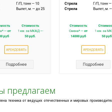
а
Г/П, тонн — 10
Стрела
Г/П, тонн —
а
Вылет, м. — до 25
Стрела
Вылет, м. —
имость
Стоимость
Стоимость
Стоимо
а* —
от
1 км. за МКАД —
Смена* —
от
1 км. за М
00 руб
50 руб.
14000 руб
50 руб
АРЕНДОВАТЬ
АРЕНДОВАТЬ
Подробнее
Подробнее
ы предлагаем
лена техника от ведущих отечественных и мировых производителе