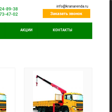
info@kranarenda.ru
424-89-38
773-47-02
М
АКЦИИ
КОНТАКТЫ