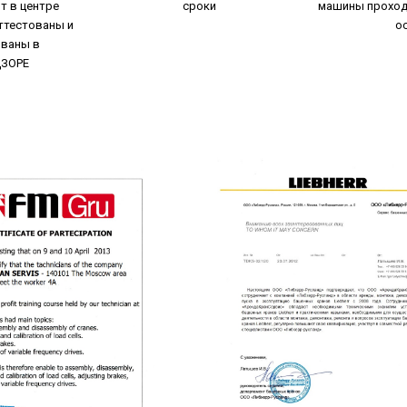
т в центре
сроки
машины проход
ттестованы и
о
ованы в
ДЗОРЕ