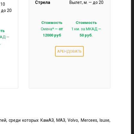
Стрела
Вылет, м. — до 20
 10
 до 20
Стоимость
Стоимость
Смена* —
от
1 км. за МКАД —
сть
12000 руб
50 руб.
КАД —
.
АРЕНДОВАТЬ
й, среди которых КамАЗ, МАЗ, Volvo, Mercees, Isuxe,