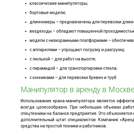
классические манипуляторы;
бортовые модели;
длинномеры – предназначены для перевозки длинно
вездеходы – обладают повышенной проходимость
модели с низкорамными платформами – обеспечива
с аппарелями – упрощают погрузку и разгрузку;
с люлькой – для работ на высоте;
с пирамидой – для транспортировки стекла;
с конниками – для перевозки бревен и труб.
Манипулятор в аренду в Москве
Использование крана-манипулятора является эффекти
всегда целесообразно. При небольших объемах рабо
спецтехники на балансе предприятия. Это объясняется
дополнительный штат специалистов. Компания «Аренд
средства на простой техники и работников.