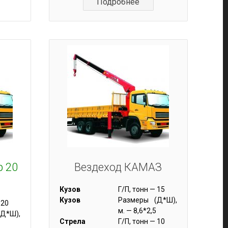
Подробнее
р 20
Вездеход КАМАЗ
Кузов
Г/П, тонн — 15
Кузов
Размеры (Д*Ш),
 20
м. — 8,6*2,5
Д*Ш),
Стрела
Г/П, тонн — 10