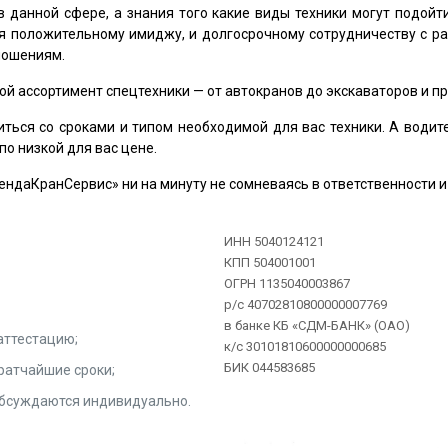
 данной сфере, а знания того какие виды техники могут подой
ря положительному имиджу, и долгосрочному сотрудничеству с р
ношениям.
 ассортимент спецтехники — от автокранов до экскаваторов и пр
ься со сроками и типом необходимой для вас техники. А водите
по низкой для вас цене.
ендаКранСервис» ни на минуту не сомневаясь в ответственности и
ИНН 5040124121
КПП 504001001
ОГРН 1135040003867
р/с 40702810800000007769
в банке КБ «СДМ-БАНК» (ОАО)
аттестацию;
к/с 30101810600000000685
БИК 044583685
ратчайшие сроки;
обсуждаются индивидуально.