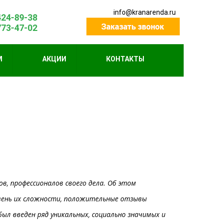
info@kranarenda.ru
424-89-38
773-47-02
М
АКЦИИ
КОНТАКТЫ
, профессионалов своего дела. Об этом
овень их сложности, положительные отзывы
ыл введен ряд уникальных, социально значимых и