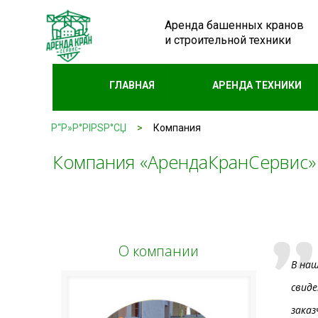
Аренда башенных кранов
и строительной техники
ГЛАВНАЯ
АРЕНДА ТЕХНИКИ
Р“Р»Р°РІРЅР°СЏ
>
Компания
Компания «АрендаКранСервис»
О компании
В наш
свид
заказ