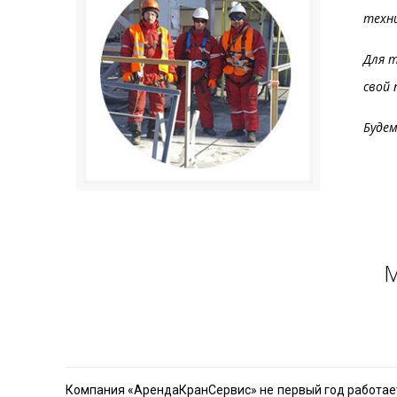
техн
Для 
свой 
Буде
М
Компания «АрендаКранСервис» не первый год работает 