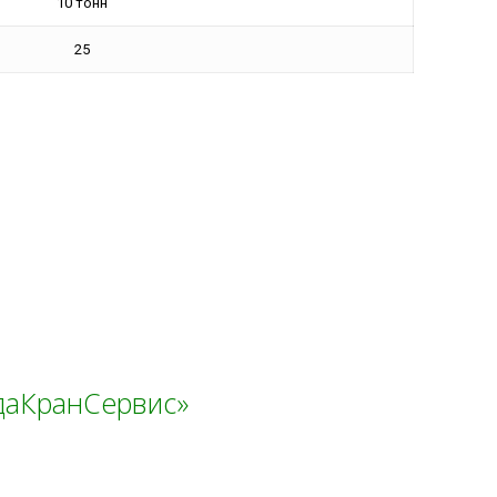
10 тонн
25
ндаКранСервис»