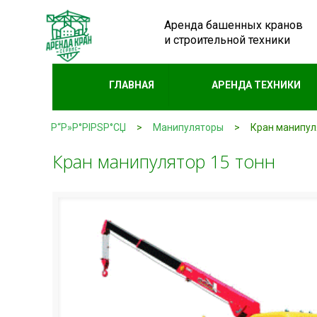
Аренда башенных кранов
и строительной техники
ГЛАВНАЯ
АРЕНДА ТЕХНИКИ
Р“Р»Р°РІРЅР°СЏ
>
Манипуляторы
>
Кран манипул
Кран манипулятор 15 тонн