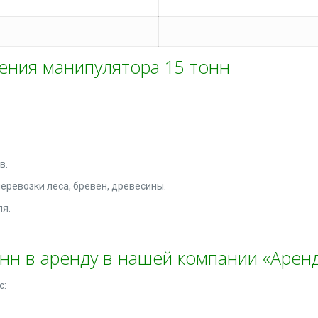
ения манипулятора 15 тонн
в.
еревозки леса, бревен, древесины.
ля.
онн в аренду в нашей компании «Аре
с: