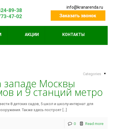
info@kranarenda.ru
424-89-38
773-47-02
М
АКЦИИ
КОНТАКТЫ
Categories
а западе Москвы
мов и 9 станций метро
ести 8 детских садов, 5 школ и школу-интернат для
сооружения. Также здесь построят […]
0
Read more