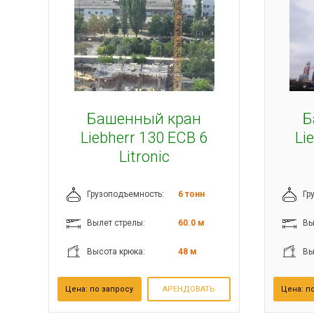
Башенный кран
Б
Liebherr 130 ECB 6
Li
Litronic
Грузоподъемность:
6 тонн
Гр
Вылет стрелы:
60.0 м
Вы
Высота крюка:
48 м
Вы
Цена:
по запросу
АРЕНДОВАТЬ
Цена:
по