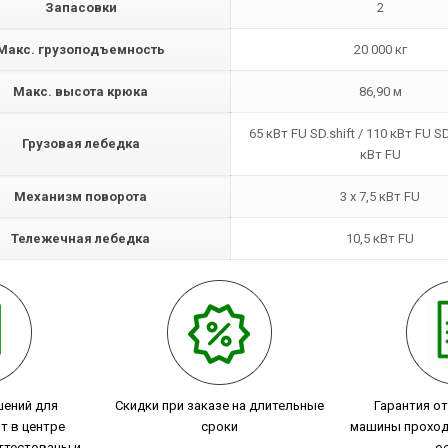
Запасовки
2
Макс. грузоподъемность
20 000 кг
Макс. высота крюка
86,90 м
65 кВт FU SD.shift / 110 кВт FU SD
Грузовая лебедка
кВт FU
Механизм поворота
3 x 7,5 кВт FU
Тележечная лебедка
10,5 кВт FU
шений для
Скидки при заказе на длительные
Гарантия о
т в центре
сроки
машины проход
ттестованы и
о