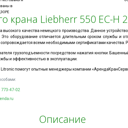
ованы в
ДЗОРЕ
крана Liebherr 550 EC-H 20
хника высокого качества немецкого производства. Данное устройс
м. Это оборудование отличается длительным сроком службы и о
ки сопровождается всеми необходимыми сертификатами качества. Ра
ателя грузоподъемности посредством нажатия кнопки. Башенный кр
ужбы и эффективностью в эксплуатации.
0 Litronic помогут опытные менеджеры компании «АрендаКранСерви
собами:
) 773-47-02
enda.ru
Описание