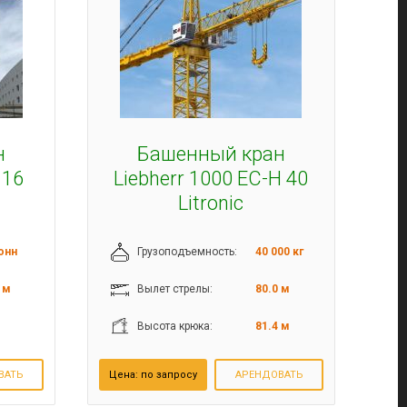
н
Башенный кран
 16
Liebherr 1000 EC-H 40
Litronic
онн
Грузоподъемность:
40 000 кг
 м
Вылет стрелы:
80.0 м
м
Высота крюка:
81.4 м
ВАТЬ
Цена:
по запросу
АРЕНДОВАТЬ