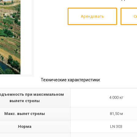
Арендовать
С
Технические характеристики:
одъемность при максимальном
4 000 кг
вылете стрелы
Макс. вылет стрелы
81,50 м
Норма
LN 303