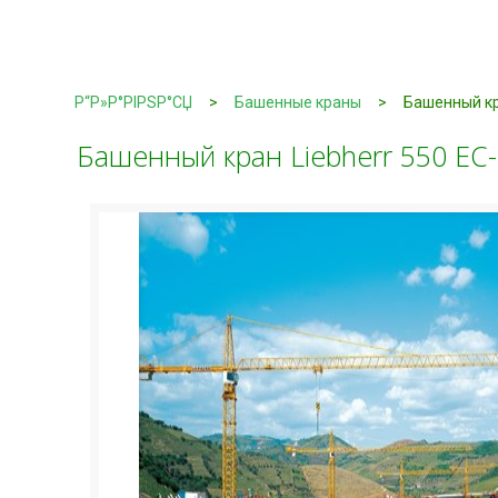
Р“Р»Р°РІРЅР°СЏ
>
Башенные краны
>
Башенный кра
Башенный кран Liebherr 550 EC-H