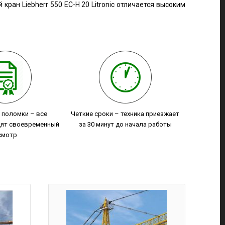
ан Liebherr 550 EC-H 20 Litronic отличается высоким
т поломки – все
Четкие сроки – техника приезжает
ят своевременный
за 30 минут до начала работы
смотр