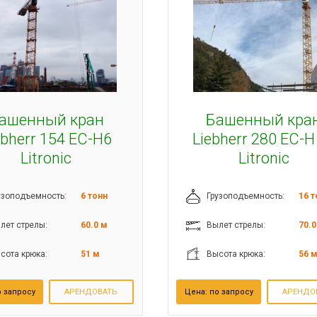
ашенный кран
Башенный кра
ebherr 154 EC-H6
Liebherr 280 EC-H
Litronic
Litronic
узоподъемность:
6 тонн
Грузоподъемность:
16 т
лет стрелы:
60.0 м
Вылет стрелы:
70.0
сота крюка:
51 м
Высота крюка:
56 
 запросу
АРЕНДОВАТЬ
Цена:
по запросу
АРЕНДО