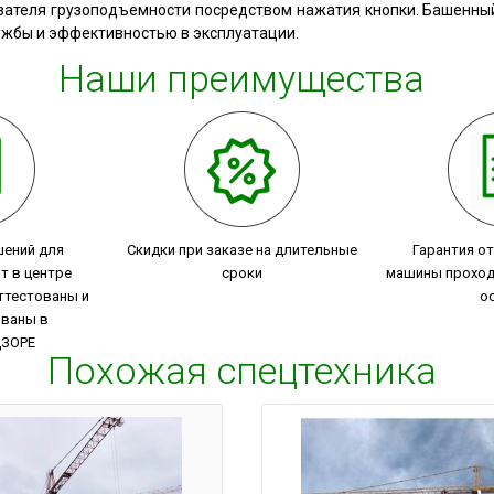
ателя грузоподъемности посредством нажатия кнопки. Башенный кр
ужбы и эффективностью в эксплуатации.
Наши преимущества
шений для
Скидки при заказе на длительные
Гарантия о
т в центре
сроки
машины проход
ттестованы и
о
ованы в
ДЗОРЕ
Похожая спецтехника