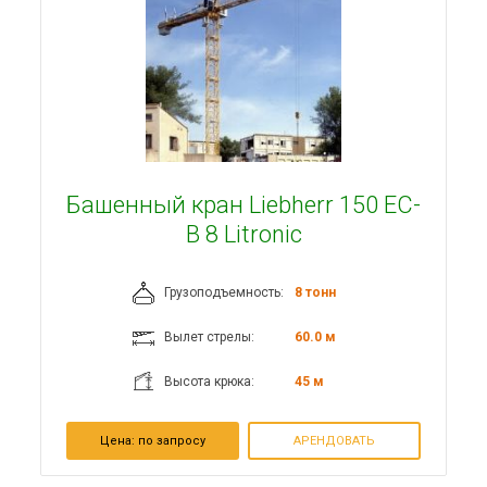
Башенный кран Liebherr 150 EC-
B 8 Litronic
Грузоподъемность:
8 тонн
Вылет стрелы:
60.0 м
Высота крюка:
45 м
Цена:
по запросу
АРЕНДОВАТЬ