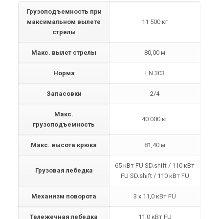
Грузоподъемность при
максимальном вылете
11 500 кг
стрелы
Макс. вылет стрелы
80,00 м
Норма
LN 303
Запасовки
2/4
Макс.
40 000 кг
грузоподъемность
Макс. высота крюка
81,40 м
65 кВт FU SD.shift / 110 кВт
Грузовая лебедка
FU SD.shift / 110 кВт FU
Механизм поворота
3 x 11,0 кВт FU
Тележечная лебедка
11,0 кВт FU