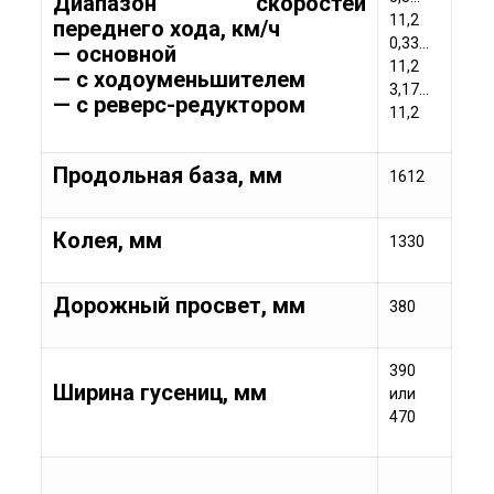
Диапазон скоростей
11,2
переднего хода, км/ч
0,33…
— основной
11,2
— с ходоуменьшителем
3,17…
— с реверс-редуктором
11,2
Продольная база, мм
1612
Колея, мм
1330
Дорожный просвет, мм
380
390
Ширина гусениц, мм
или
470