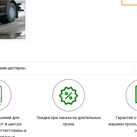
ъем цистерны
шений для
Скидки при заказе на длительные
Гарантия о
от в центре
сроки
машины прохо
ттестованы и
о
ованы в