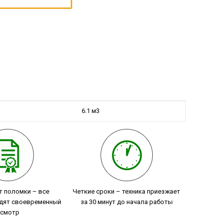
6.1 м3
т поломки – все
Четкие сроки – техника приезжает
дят своевременный
за 30 минут до начала работы
смотр