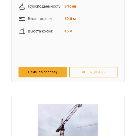
Грузоподъемность:
8 тонн
Вылет стрелы:
60.0 м
Высота крюка:
45 м
Цена:
по запросу
АРЕНДОВАТЬ