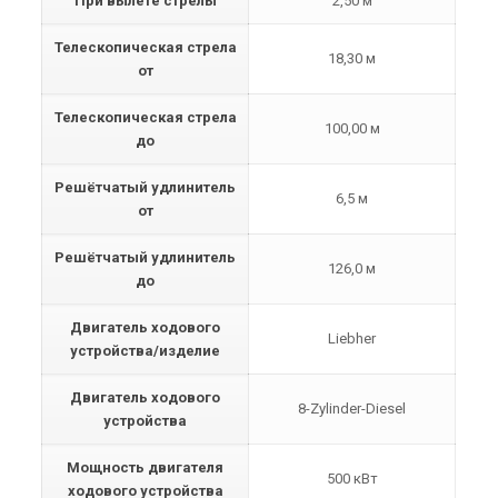
При вылете стрелы
2,50 м
Телескопическая стрела
18,30 м
от
Телескопическая стрела
100,00 м
до
Решётчатый удлинитель
6,5 м
от
Решётчатый удлинитель
126,0 м
до
Двигатель ходового
Liebher
устройства/изделие
Двигатель ходового
8-Zylinder-Diesel
устройства
Мощность двигателя
500 кВт
ходового устройства