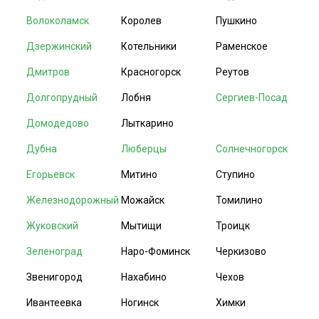
Волоколамск
Королев
Пушкино
Дзержинский
Котельники
Раменское
Дмитров
Красногорск
Реутов
Долгопрудный
Лобня
Сергиев-Посад
Домодедово
Лыткарино
Дубна
Люберцы
Солнечногорск
Егорьевск
Митино
Ступино
Железнодорожный
Можайск
Томилино
Жуковский
Мытищи
Троицк
Зеленоград
Наро-Фоминск
Черкизово
Звенигород
Нахабино
Чехов
Ивантеевка
Ногинск
Химки