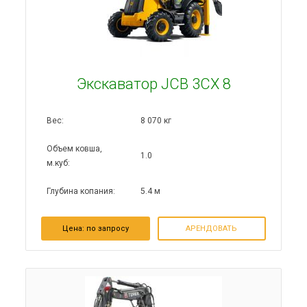
Экскаватор JCB 3CX 8
Вес:
8 070 кг
Объем ковша,
1.0
м.куб:
Глубина копания:
5.4 м
Цена: по запросу
АРЕНДОВАТЬ