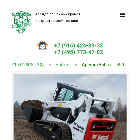
Аренда башенных кранов
и строительной техники
+7 (916) 424-89-38
+7 (495) 773-47-02
Р“Р»Р°РІРЅР°СЏ
>
Бобкэт
>
Аренда Bobcat T590