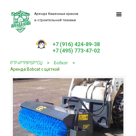
Аренда башенных кранов
и строительной техники
+7 (916) 424-89-38
+7 (495) 773-47-02
Р“Р»Р°РІРЅР°СЏ
>
Бобкэт
>
Аренда Bobcat с щёткой